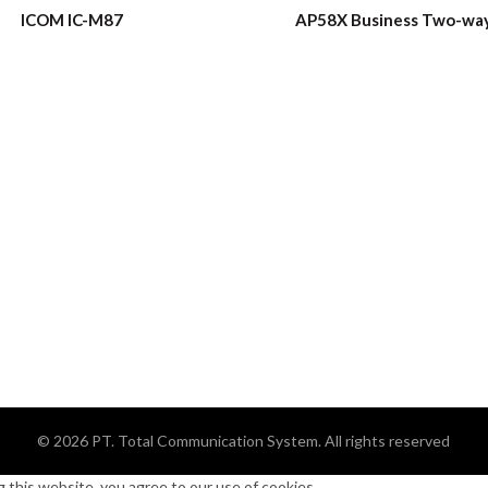
ICOM IC-M87
AP58X Business Two-way
© 2026
PT. Total Communication System
. All rights reserved
this website, you agree to our use of cookies.