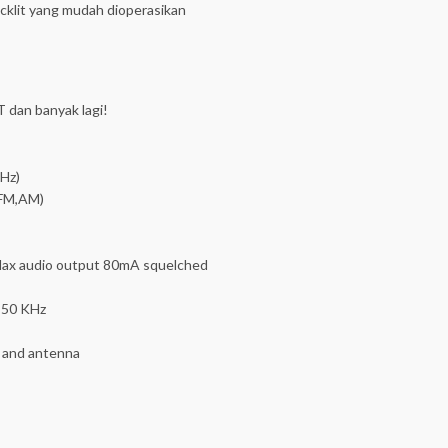
klit yang mudah dioperasikan
 dan banyak lagi!
Hz)
FM,AM)
ax audio output 80mA squelched
 50 KHz
nd antenna