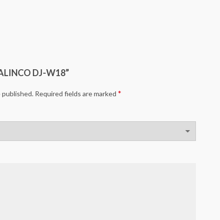
w “ALINCO DJ-W18”
*
e published.
Required fields are marked