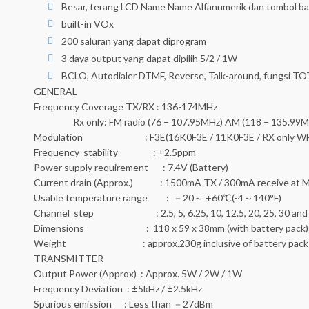
Besar, terang LCD Name Name Alfanumerik dan tombol bac
built-in VOx
200 saluran yang dapat diprogram
3 daya output yang dapat dipilih 5/2 / 1W
BCLO, Autodialer DTMF, Reverse, Talk-around, fungsi TOT
GENERAL
Frequency Coverage TX/RX : 136-174MHz
Rx only: FM radio (76 – 107.95MHz) AM (118 – 135.99M
Modulation : F3E(16K0F3E / 11K0F3E / RX only W
Frequency stability : ±2.5ppm
Power supply requirement : 7.4V (Battery)
Current drain (Approx.) : 1500mA TX / 300mA receive at M
Usable temperature range : －20～ +60℃(-4～140°F)
Channel step : 2.5, 5, 6.25, 10, 12.5, 20, 25, 30 and
Dimensions : 118 x 59 x 38mm (with battery pack)
Weight : approx.230g inclusive of battery pack a
TRANSMITTER
Output Power (Approx) : Approx. 5W / 2W / 1W
Frequency Deviation : ±5kHz / ±2.5kHz
Spurious emission : Less than －27dBm