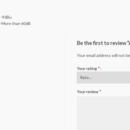
 -9dBu
w More than 60dB
Be the first to revie
Your email address will not b
*
Your rating
*
Your review