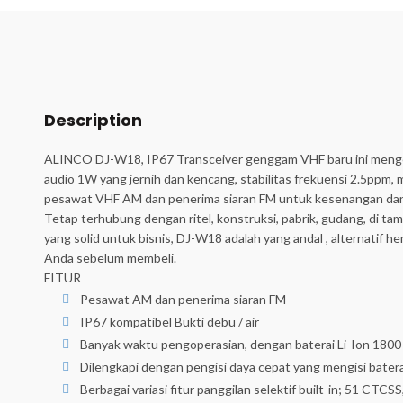
Description
ALINCO DJ-W18, IP67 Transceiver genggam VHF baru ini mengema
audio 1W yang jernih dan kencang, stabilitas frekuensi 2.5ppm
pesawat VHF AM dan penerima siaran FM untuk kesenangan da
Tetap terhubung dengan ritel, konstruksi, pabrik, gudang, di 
yang solid untuk bisnis, DJ-W18 adalah yang andal , alternatif 
Anda sebelum membeli.
FITUR
Pesawat AM dan penerima siaran FM
IP67 kompatibel Bukti debu / air
Banyak waktu pengoperasian, dengan baterai Li-Ion 180
Dilengkapi dengan pengisi daya cepat yang mengisi bater
Berbagai variasi fitur panggilan selektif built-in; 51 CTC