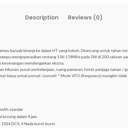
Description
Reviews (0)
s banyak kinerja ke dalam HT yang kokoh. Dirancang untuk tahan terha
, mampu mengoperasikan rentang 136-174MHz pada 5W di 200 saluran yang
n kesenangan mendengarkan ekstra.
taman hiburan, pusat perbelanjaan, ruang pameran, hotel, penjaga taman
hemat biaya untuk ponsel / ponsel! * Mode VFO (frequnecy) mungkin tidak
0 mAh standar
ai kosong dalam 4 jam
SS, 1024 DCS, 4 Nada burst-burst