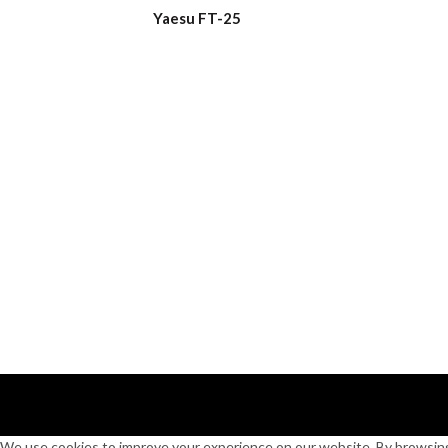
Yaesu FT-25
We use cookies to improve your experience on our website. By browsing 